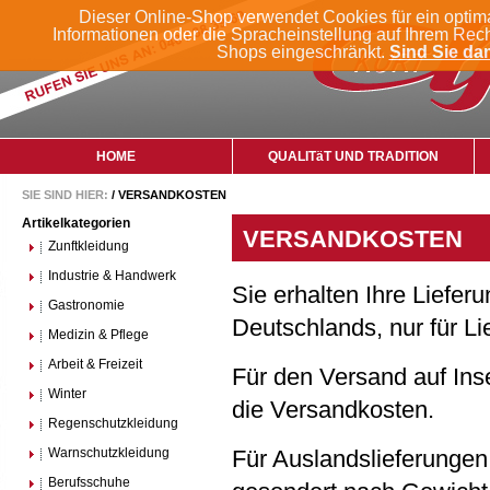
Dieser Online-Shop verwendet Cookies für ein optim
Informationen oder die Spracheinstellung auf Ihrem Rec
Shops eingeschränkt.
Sind Sie dam
HOME
QUALITäT UND TRADITION
SIE SIND HIER:
/
VERSANDKOSTEN
Artikelkategorien
VERSANDKOSTEN
Zunftkleidung
Industrie & Handwerk
Sie erhalten Ihre Liefer
Gastronomie
Deutschlands, nur für Li
Medizin & Pflege
Arbeit & Freizeit
Für den Versand auf Ins
Winter
die Versandkosten.
Regenschutzkleidung
Warnschutzkleidung
Für Auslandslieferungen
Berufsschuhe