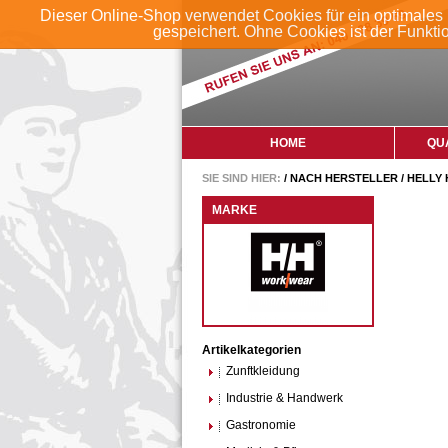
Dieser Online-Shop verwendet Cookies für ein optimales 
gespeichert. Ohne Cookies ist der Funkt
HOME
QU
SIE SIND HIER:
/
NACH HERSTELLER
/
HELLY
MARKE
Artikelkategorien
Zunftkleidung
Industrie & Handwerk
Gastronomie