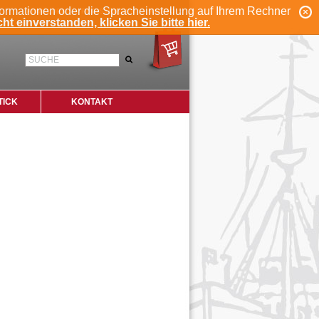
formationen oder die Spracheinstellung auf Ihrem Rechner
ANMELDEN
REGISTRIEREN
KONTO
ht einverstanden, klicken Sie bitte hier.
SUCHE
TICK
KONTAKT