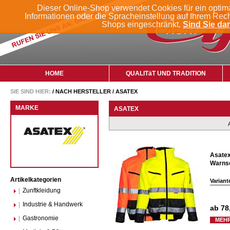
Dieser Online-Shop verwendet Cookies für ein optim
Informationen oder die Spracheinstellung auf Ihrem Rec
Shops eingeschränkt.
Sind Sie dam
HOME
QUALITäT UND TRADITION
SIE SIND HIER:
/
NACH HERSTELLER
/
ASATEX
MARKE
ASATEX
Asatex
Warnsc
Artikelkategorien
Variant
Zunftkleidung
Industrie & Handwerk
ab
78
Gastronomie
MEHR