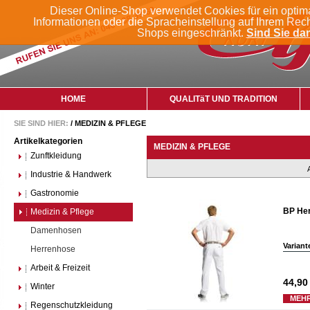
Dieser Online-Shop verwendet Cookies für ein optim
Informationen oder die Spracheinstellung auf Ihrem Rec
Shops eingeschränkt.
Sind Sie dam
HOME
QUALITäT UND TRADITION
SIE SIND HIER:
/
MEDIZIN & PFLEGE
Artikelkategorien
MEDIZIN & PFLEGE
Zunftkleidung
Industrie & Handwerk
Gastronomie
BP He
Medizin & Pflege
Damenhosen
Variant
Herrenhose
Arbeit & Freizeit
44,90
Winter
MEHR
Regenschutzkleidung