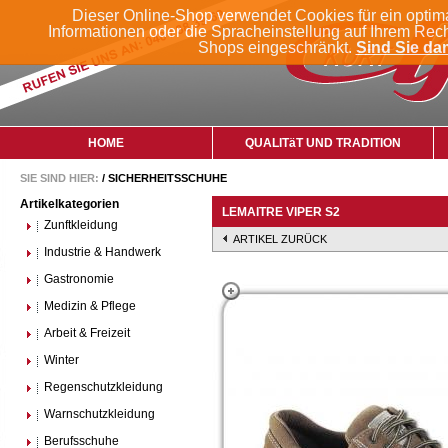
Dieser Online-Shop verwendet Cookies für ein optim
Informationen oder die Spracheinstellung auf Ihrem Rec
Shops eingeschränkt.
Sind Sie dam
HOME
QUALITäT UND TRADITION
SIE SIND HIER:
/
SICHERHEITSSCHUHE
Artikelkategorien
LEMAITRE VIPER S2
Zunftkleidung
ARTIKEL ZURÜCK
Industrie & Handwerk
Gastronomie
Medizin & Pflege
Arbeit & Freizeit
Winter
Regenschutzkleidung
Warnschutzkleidung
Berufsschuhe