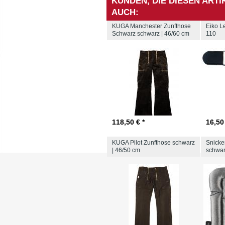
KUNDEN, DIE DIESEN ART
AUCH:
KUGA Manchester Zunfthose
Eiko L
Schwarz schwarz | 46/60 cm
110
118,50 € *
16,50 
KUGA Pilot Zunfthose schwarz
Snicke
| 46/50 cm
schwar